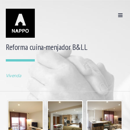
Skip
to
content
Reforma cuina-menjador B&LL
Vivenda