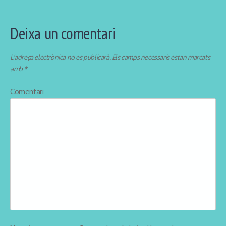
Deixa un comentari
L'adreça electrònica no es publicarà.
Els camps necessaris estan marcats
amb
*
Comentari